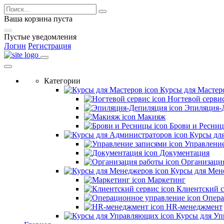
Ваша корзина пуста
Пустые уведомления
Логин
Регистрация
Категории
Курсы для Мастер
Ногтевой серви
Эпиляция-
Макияж
Брови и Ресни
Курсы дл
Управление
Документация
Организация
Курсы для Мен
Маркетинг
Клиентский с
Опера
HR-менеджмент
Курсы для У