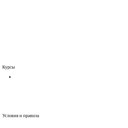
- Зарегистрироваться
- Блог
- Связаться с нами
- Проверка сертификата
- Стать инструктором
- О нас
Курсы
- Для мастеров
- Для администраторов
- Для менеджеров
- Для Собственников
Условия и правила
- Условия и правила