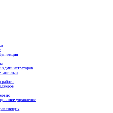
ов
с
Депиляция
цы
я Администраторов
 записями
 работы
еджеров
ервис
ционное управление
правляющих