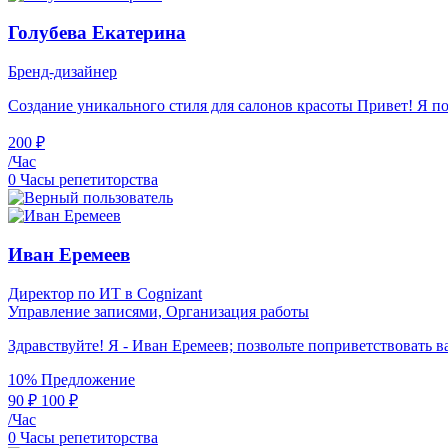
Голубева Екатерина
Бренд-дизайнер
Создание уникального стиля для салонов красоты Привет! Я п
200 ₽
/Час
0 Часы репетиторства
Иван Еремеев
Директор по ИТ в Cognizant
Управление записями,
Организация работы
Здравствуйте! Я - Иван Еремеев; позвольте поприветствовать ва
10% Предложение
90 ₽
100 ₽
/Час
0 Часы репетиторства