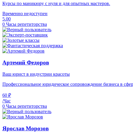
Курсы по маникюру с нуля и для опытных мастеров.
Временно недоступен
5.00
0 Часы репетиторства
Артемий Федоров
Ваш юрист в индустрии красоты
Профессиональное юридическое сопровождение бизнеса в сфере
60 ₽
/Час
0 Часы репетиторства
Ярослав Морозов