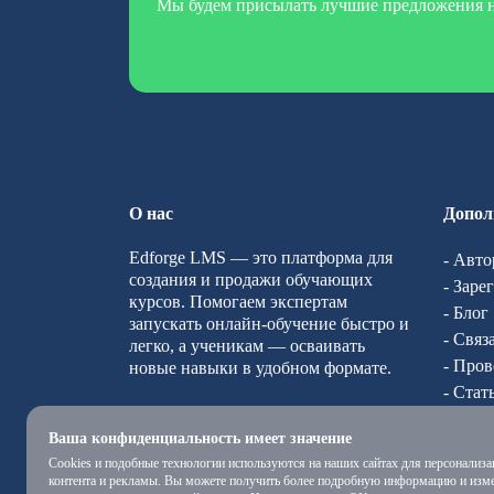
Мы будем присылать лучшие предложения н
О нас
Допол
Edforge LMS — это платформа для
- Авто
создания и продажи обучающих
- Заре
курсов. Помогаем экспертам
- Блог
запускать онлайн-обучение быстро и
- Связ
легко, а ученикам — осваивать
- Пров
новые навыки в удобном формате.
- Стат
- О на
Ваша конфиденциальность имеет значение
Cookies и подобные технологии используются на наших сайтах для персонализа
контента и рекламы. Вы можете получить более подробную информацию и изм