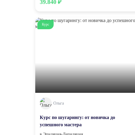
39.840 ₽
Курс
Ольга
Курс по шугарингу: от новичка до
успешного мастера
в
Эпиляция-Депиляция