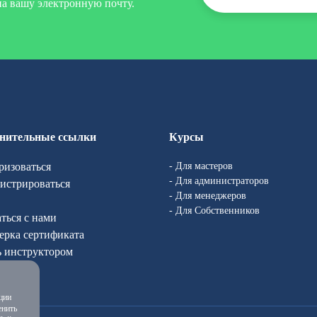
а вашу электронную почту.
нительные ссылки
Курсы
ризоваться
- Для мастеров
- Для администраторов
гистрироваться
- Для менеджеров
- Для Собственников
аться с нами
ерка сертификата
ь инструктором
с
ции
енить