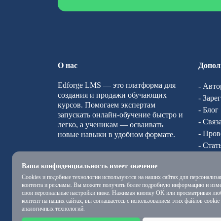
О нас
Допол
Edforge LMS — это платформа для
- Авто
создания и продажи обучающих
- Заре
курсов. Помогаем экспертам
- Блог
запускать онлайн-обучение быстро и
- Связ
легко, а ученикам — осваивать
- Пров
новые навыки в удобном формате.
- Стат
- О на
Ваша конфиденциальность имеет значение
Cookies и подобные технологии используются на наших сайтах для персонализа
контента и рекламы. Вы можете получить более подробную информацию и изм
свои персональные настройки ниже. Нажимая кнопку OK или просматривая лю
контент на наших сайтах, вы соглашаетесь с использованием этих файлов cookie
аналогичных технологий.