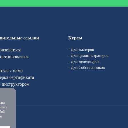
нительные ссылки
Курсы
ризоваться
- Для мастеров
- Для администраторов
гистрироваться
- Для менеджеров
- Для Собственников
аться с нами
ерка сертификата
ь инструктором
с
ции
енить
бой
 и